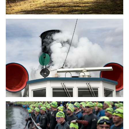
kapitän
bosshard